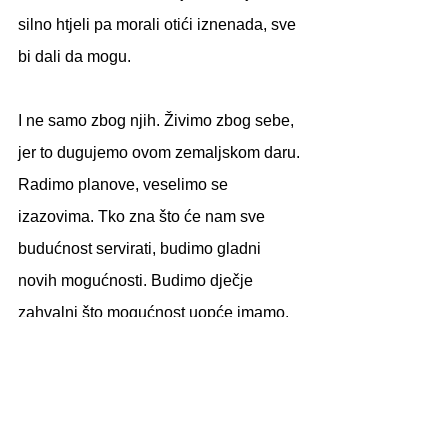
silno htjeli pa morali otići iznenada, sve 
bi dali da mogu.
I ne samo zbog njih. Živimo zbog sebe, 
jer to dugujemo ovom zemaljskom daru.
Radimo planove, veselimo se 
izazovima. Tko zna što će nam sve 
budućnost servirati, budimo gladni 
novih mogućnosti. Budimo dječje 
zahvalni što mogućnost uopće imamo.
Neka nam je dobro ovo čarobno jutro
lifestyle