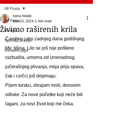
All Posts
nana milatic
All Posts
Mar 23, 2024
1 min read
Živimo raširenih krila
lifestyle
Čarobno jutro zadnjeg dana godišnjeg. 
Sport&Zdravlje
Mir, tišina, Lilo se još nije pošteno 
Nana&Knjiga
razbudila, umorna od iznenadnog, 
jučerašnjeg plivanja, moja prija spava, 
čak i cvrčci još drijemaju.
Pijem tursku, zbrajam misli, donosim 
odluke. Za nove početke koji neće biti 
lagani, za novi život koji me čeka.