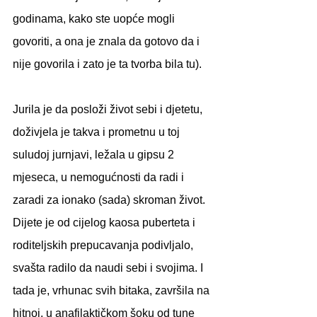
godinama, kako ste uopće mogli 
govoriti, a ona je znala da gotovo da i 
nije govorila i zato je ta tvorba bila tu). 
Jurila je da posloži život sebi i djetetu, 
doživjela je takva i prometnu u toj 
suludoj jurnjavi, ležala u gipsu 2 
mjeseca, u nemogućnosti da radi i 
zaradi za ionako (sada) skroman život. 
Dijete je od cijelog kaosa puberteta i 
roditeljskih prepucavanja podivljalo, 
svašta radilo da naudi sebi i svojima. I 
tada je, vrhunac svih bitaka, završila na 
hitnoj, u anafilaktičkom šoku od tune 