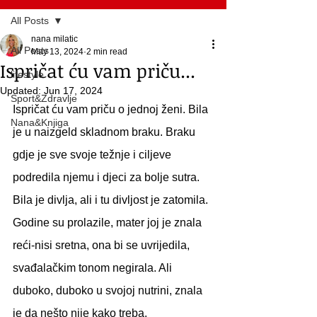
All Posts
nana milatic
All Posts
May 13, 2024
2 min read
Ispričat ću vam priču...
lifestyle
Updated:
Jun 17, 2024
Sport&Zdravlje
Ispričat ću vam priču o jednoj ženi. Bila 
Nana&Knjiga
je u naizgeld skladnom braku. Braku 
gdje je sve svoje težnje i ciljeve 
podredila njemu i djeci za bolje sutra. 
Bila je divlja, ali i tu divljost je zatomila. 
Godine su prolazile, mater joj je znala 
reći-nisi sretna, ona bi se uvrijedila, 
svađalačkim tonom negirala. Ali 
duboko, duboko u svojoj nutrini, znala 
je da nešto nije kako treba. 