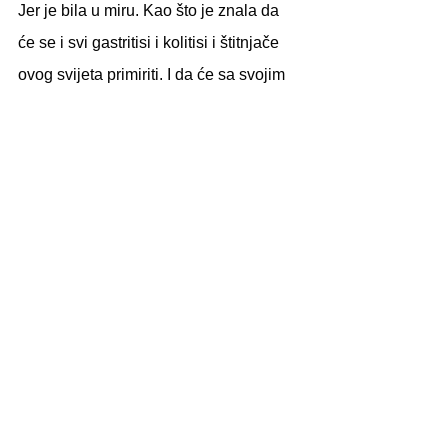
Jer je bila u miru. Kao što je znala da 
će se i svi gastritisi i kolitisi i štitnjače 
ovog svijeta primiriti. I da će sa svojim 
glasnicama najglasnije pjevati. Jer tako 
to ide kada počneš slušati sebe. Tako 
to ide kada se tvoje biće ne buni. 
Sinoć je čak i nazdravila Malvazijom 
koju i ne ljubi, ali zato jer je od srca 
poklonjena, uz sushi s tunom, da 
tunom, halapljivo ga je pojela, ne 
očekujući nikakvu tjelesnu reakciju 
osim smijeha. Onog iskrenog.
lifestyle