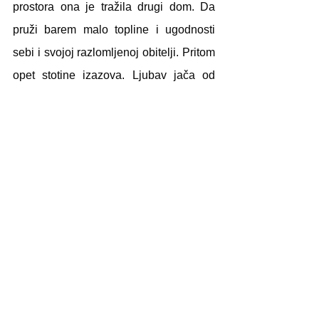
prostora ona je tražila drugi dom. Da 
pruži barem malo topline i ugodnosti 
sebi i svojoj razlomljenoj obitelji. Pritom 
opet stotine izazova. Ljubav jača od 
Svemira, a opet, stavljena na kušnju 
iznova pa iznova. Praški dnevnici, puni 
zanimljivosti, puni intimnih crtica.
Lirsko izražavanje Martinu stavlja na vrh 
mojih omiljenih. Njezine rečenice su 
toliko močne da iako uvijek piše romane 
od svega stotinjak stranica, imaš 
osjećaj da je napisala Rat&Mir, što u 
suštini, po težini, definitivno jest tako.