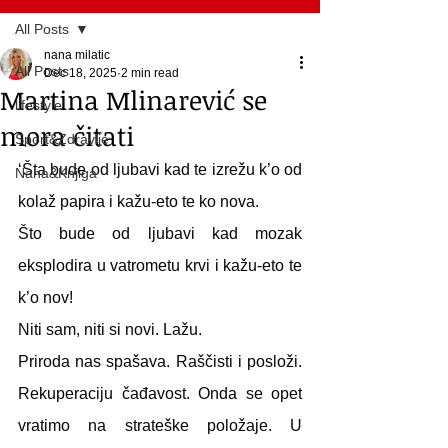
All Posts
nana milatic
All Posts
Dec 18, 2025
2 min read
Martina Mlinarević se
lifestyle
mora čitati
Sport&Zdravlje
‘Šta bude od ljubavi kad te izrežu k’o od 
Nana&Knjiga
kolaž papira i kažu-eto te ko nova.
Što bude od ljubavi kad mozak 
eksplodira u vatrometu krvi i kažu-eto te 
k’o nov!
Niti sam, niti si novi. Lažu.
Priroda nas spašava. Raščisti i posloži. 
Rekuperaciju čađavost. Onda se opet 
vratimo na strateške položaje. U 