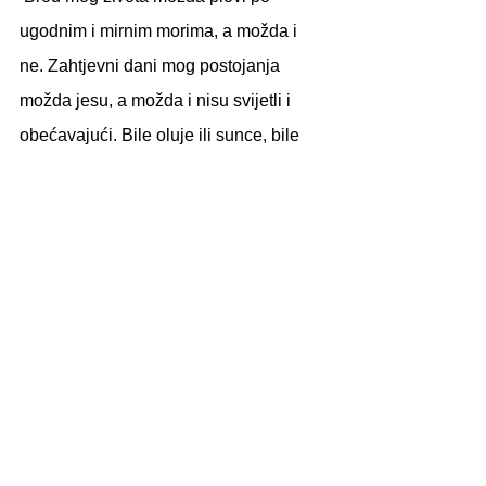
ugodnim i mirnim morima, a možda i 
ne. Zahtjevni dani mog postojanja 
možda jesu, a možda i nisu svijetli i 
obećavajući. Bile oluje ili sunce, bile 
noći divne ili usamljene, trudim se biti 
ponizna i zahvalna. Ako baš ustrajem 
na pesimizmu, uvijek postoji sutra.’
Divna Maya.
Nana&Knjiga