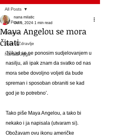
All Posts
nana milatic
All Posts
Oct 5, 2024
1 min read
Maya Angelou se mora
lifestyle
čitati
Sport&Zdravlje
‘Nikad se ne ponosim sudjelovanjem u 
Nana&Knjiga
nasilju, ali ipak znam da svatko od nas 
mora sebe dovoljno voljeti da bude 
spreman i sposoban obraniti se kad 
god je to potrebno’.
Tako piše Maya Angelou, a tako bi 
nekako i ja napisala (utvaram si). 
Obožavam ovu ikonu američke 