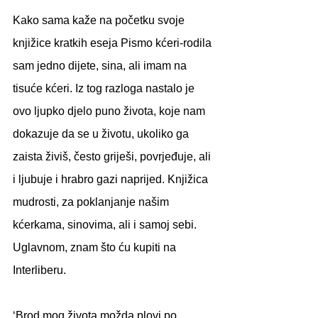
Kako sama kaže na početku svoje 
knjižice kratkih eseja Pismo kćeri-rodila 
sam jedno dijete, sina, ali imam na 
tisuće kćeri. Iz tog razloga nastalo je 
ovo ljupko djelo puno života, koje nam 
dokazuje da se u životu, ukoliko ga 
zaista živiš, često griješi, povrjeđuje, ali 
i ljubuje i hrabro gazi naprijed. Knjižica 
mudrosti, za poklanjanje našim 
kćerkama, sinovima, ali i samoj sebi. 
Uglavnom, znam što ću kupiti na 
Interliberu.
‘Brod mog života možda plovi po 