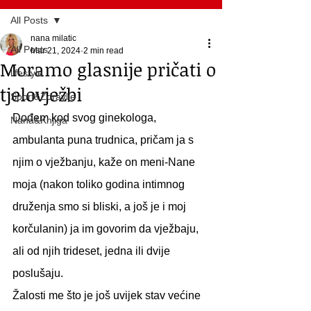
All Posts
nana milatic
All Posts
Mar 21, 2024
2 min read
Moramo glasnije pričati o
lifestyle
tjelovježbi
Sport&Zdravlje
Dođem kod svog ginekologa, 
Nana&Knjiga
ambulanta puna trudnica, pričam ja s 
njim o vježbanju, kaže on meni-Nane 
moja (nakon toliko godina intimnog 
druženja smo si bliski, a još je i moj 
korčulanin) ja im govorim da vježbaju, 
ali od njih trideset, jedna ili dvije 
poslušaju.
Žalosti me što je još uvijek stav većine 