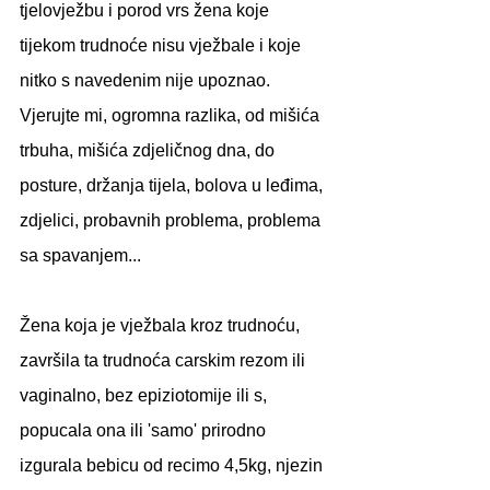
tjelovježbu i porod vrs žena koje 
tijekom trudnoće nisu vježbale i koje 
nitko s navedenim nije upoznao. 
Vjerujte mi, ogromna razlika, od mišića 
trbuha, mišića zdjeličnog dna, do 
posture, držanja tijela, bolova u leđima, 
zdjelici, probavnih problema, problema 
sa spavanjem...
Žena koja je vježbala kroz trudnoću, 
završila ta trudnoća carskim rezom ili 
vaginalno, bez epiziotomije ili s, 
popucala ona ili 'samo' prirodno 
izgurala bebicu od recimo 4,5kg, njezin 