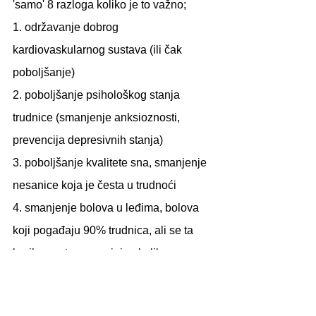
'samo' 8 razloga koliko je to važno;
1. održavanje dobrog 
kardiovaskularnog sustava (ili čak 
poboljšanje)
2. poboljšanje psihološkog stanja 
trudnice (smanjenje anksioznosti, 
prevencija depresivnih stanja)
3. poboljšanje kvalitete sna, smanjenje 
nesanice koja je česta u trudnoći
4. smanjenje bolova u leđima, bolova 
koji pogađaju 90% trudnica, ali se ta 
brojka znatno smanjuje ukoliko 
trudnica vježba
5. smanjenje rizika za gestacijski 