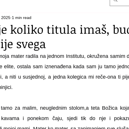
, 2025
1 min read
e koliko titula imaš, bu
ije svega
moja mater radila na jednom Institutu, okružena samim 
d
elite, ostala sam iznenađena kada sam ju tamo jedno ju
bi, a niti u susjednoj, a jedna kolegica mi reče-ona ti p
njici. 
a tamo za malim, neuglednim stolom,a teta Božica koja 
m kavama i ponekom čaju, sjedi tik do nje i pokazu
 mojoj mami. Mater ko mater, sa zanimanjem sve sluša i