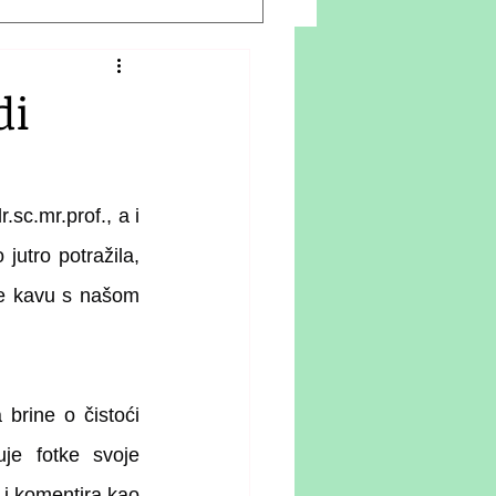
di
r.sc.mr.prof
., a i 
tro potražila, 
ije kavu s našom 
brine o čistoći 
je fotke svoje 
 komentira kao 