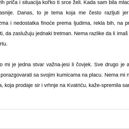
h priča i situacija kol'ko ti srce želi. Kada sam bila mlada
asnije. Danas, to je tema koja me često razljuti jer j
zma i nedostatka finoće prema ljudima, rekla bih, na p
ti, da zaslužuju jednaki tretman. Nema razlike da li imaš 3 
rtu. 
 mi je jedna stvar važna-jesi li čovjek. Sve drugo je 
m porazgovarati sa svojim kumicama na placu. Nema mi n
koja prodaje sir i vrhnje na Kvatriću, kaže-spremila sam