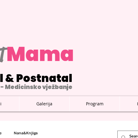
M
ama
T
l & Postnatal
- Medicinsko vježbanje
i
Galerija
Program
e
Nana&Knjiga