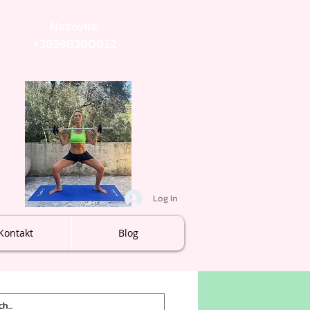
Nazovite:
+38598380822
Log In
Kontakt
Blog