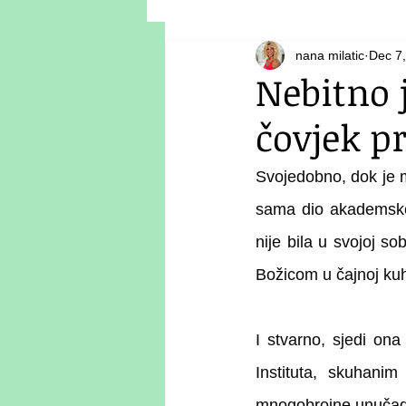
nana milatic
Dec 7
Nebitno j
čovjek pr
Svojedobno, dok je 
sama dio akademske 
nije bila u svojoj so
Božicom u čajnoj kuhi
I stvarno, sjedi on
Instituta, skuhani
mnogobrojne unučadi