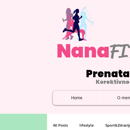
Nana
FI
Prenata
Korektivno 
Home
O men
All Posts
lifestyle
Sport&Zdravlj