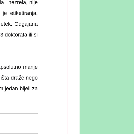
 i nezrela, nije 
e etiketiranja, 
retek. Odgajana 
doktorata ili si 
apsolutno manje 
išta draže nego 
 jedan bijeli za 