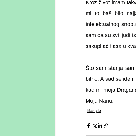
Kroz život imam takvi
mi to baš bilo najj
intelektualnog snobi
sam da su svi ljudi is
sakupljač flaša u kva
Što sam starija samo
bitno. A sad se ide
kad mi moja Dragana, 
Moju Nanu.
lifestyle