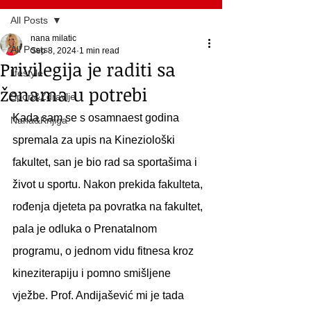
All Posts
nana milatic
All Posts
Sep 8, 2024
1 min read
Privilegija je raditi sa
lifestyle
ženama u potrebi
Sport&Zdravlje
Kada sam se s osamnaest godina 
Nana&Knjiga
spremala za upis na Kineziološki 
fakultet, san je bio rad sa sportašima i 
život u sportu. Nakon prekida fakulteta, 
rođenja djeteta pa povratka na fakultet, 
pala je odluka o Prenatalnom 
programu, o jednom vidu fitnesa kroz 
kineziterapiju i pomno smišljene 
vježbe. Prof. Andijašević mi je tada 