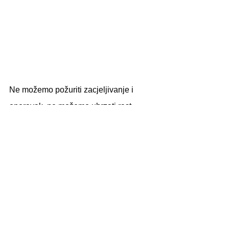
Ne možemo požuriti zacjeljivanje i 
oporavak, ne možemo ubrzati rast 
željenih motoričkih sposobnosti ako 
pritom nismo u svom tijelu u potpunosti, 
ukoliko ne krenemo s jednostavnošću, 
čistim pravilnim dahom i ljubavlju 
prema samom sebi
Sport&Zdravlje