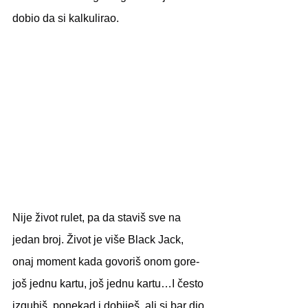
dobio da si kalkulirao. 
Nije život rulet, pa da staviš sve na 
jedan broj. Život je više Black Jack, 
onaj moment kada govoriš onom gore-
još jednu kartu, još jednu kartu…I često 
izgubiš, ponekad i dobiješ, ali si bar dio 