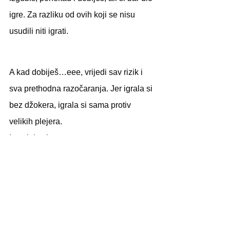
igre. Za razliku od ovih koji se nisu 
usudili niti igrati.
A kad dobiješ…eee, vrijedi sav rizik i 
sva prethodna razočaranja. Jer igrala si 
bez džokera, igrala si sama protiv 
velikih plejera.
I uspjela si.
lifestyle