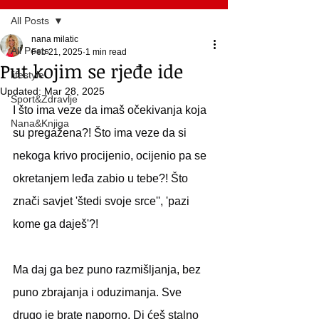
All Posts
nana milatic
All Posts
Feb 21, 2025
1 min read
Put kojim se rjeđe ide
lifestyle
Updated:
Mar 28, 2025
Sport&Zdravlje
I što ima veze da imaš očekivanja koja 
Nana&Knjiga
su pregažena?! Što ima veze da si 
nekoga krivo procijenio, ocijenio pa se 
okretanjem leđa zabio u tebe?! Što 
znači savjet 'štedi svoje srce'', 'pazi 
kome ga daješ'?! 
Ma daj ga bez puno razmišljanja, bez 
puno zbrajanja i oduzimanja. Sve 
drugo je brate naporno. Di ćeš stalno 