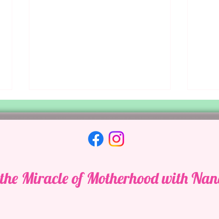
the Miracle of Motherhood with Nan
Da li ljubav traje tri godine?
Fasc
veli