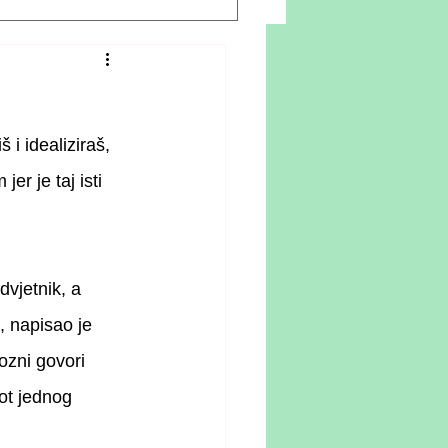
i idealiziraš, 
er je taj isti 
dvjetnik, a 
, napisao je 
ozni govori 
vot jednog 