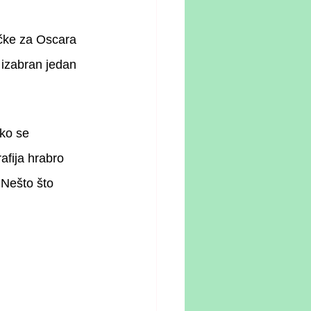
ačke za Oscara 
 izabran jedan 
iko se 
fija hrabro 
Nešto što 