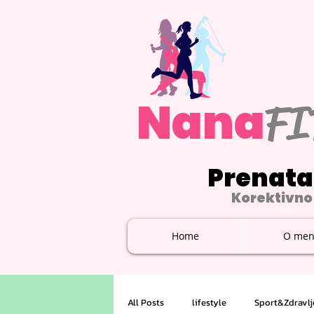
Nana
FI
Prenata
Korektivno 
Home
O men
All Posts
lifestyle
Sport&Zdravlj