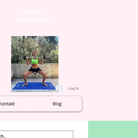
Nazovite:
+38598380822
Log In
Kontakt
Blog