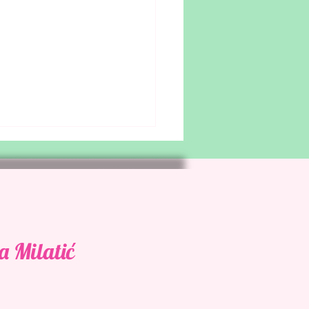
a Milatić
inantni memoari jedne
ke književnice