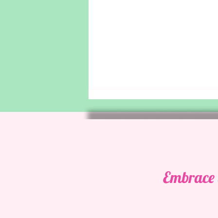
Embrace 
Kada prestaje žrtva za
djecu?