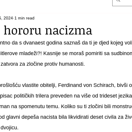
6, 2024
1 min read
 hororu nacizma
ntno da s dvanaest godina saznaš da ti je djed kojeg voliš 
Hitlerove mladeži?! Kasnije se moraš pomiriti sa sudbinom j
zatvora za zločine protiv humanosti.
ošlošću vlastite obitelji, Ferdinand von Schirach, bivši o
pisac političkih trilera preveden na više od trideset jezika
oman na spomenutu temu. Koliko su ti zločini bili monstru
d glavni depeša nacista bila likvidirati deset civila za ži
dvojicu.