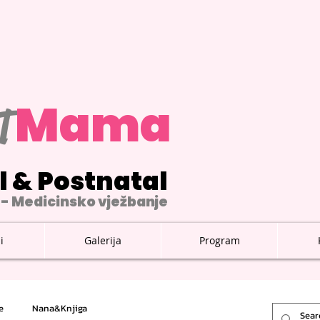
M
ama
T
l & Postnatal
- Medicinsko vježbanje
i
Galerija
Program
e
Nana&Knjiga