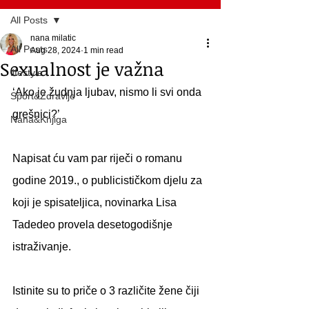
All Posts
nana milatic
All Posts
Aug 28, 2024
1 min read
Sexualnost je važna
lifestyle
‘Ako je žudnja ljubav, nismo li svi onda 
Sport&Zdravlje
grešnici?’
Nana&Knjiga
Napisat ću vam par riječi o romanu 
godine 2019., o publicističkom djelu za 
koji je spisateljica, novinarka Lisa 
Tadedeo provela desetogodišnje 
istraživanje. 
Istinite su to priče o 3 različite žene čiji 