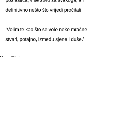
poslastica, više štivo za svakoga, ali 
definitivno nešto što vrijedi pročitati.
‘Volim te kao što se vole neke mračne 
stvari, potajno, između sjene i duše.’
Nana&Knjiga
See All
Recent Posts