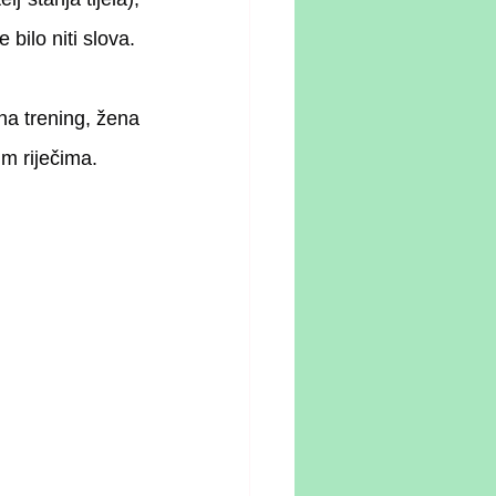
dijastaza se nije provjeravala, kao niti disanje, a o mišićima zdjeličnog dna nije bilo niti slova. 
a trening, žena 
im riječima.