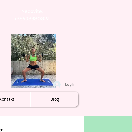
Nazovite:
+38598380822
Log In
Kontakt
Blog