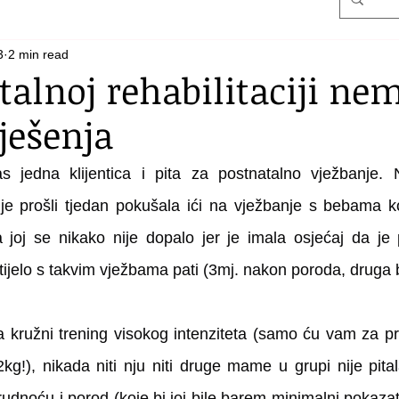
3
2 min read
talnoj rehabilitaciji ne
ješenja
jedna klijentica i pita za postnatalno vježbanje. 
je prošli tjedan pokušala ići na vježbanje s bebama k
da joj se nikako nije dopalo jer je imala osjećaj da je
 tijelo s takvim vježbama pati (3mj. nakon poroda, druga 
la kružni trening visokog intenziteta (samo ću vam za pri
2kg!), nikada niti nju niti druge mame u grupi nije pital
udnoću i porod (koje bi joj bile barem minimalni pokazatelj