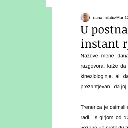
nana milatic
Mar 1
U postna
instant r
Nazove mene danas 
razgovora, kaže da 
kineziologinje, ali 
prezahtjevan i da joj
Trenerica je osimsli
radi i s girjom od 1
vezane uz proteklu tr