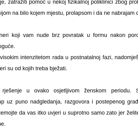
nije, zatražiti pomoć u nekoj fizikalnoj poliklinici zbog pr
ijom na bilo kojem mjestu, prolapsom i da ne nabrajam d
neri koji vam nude brz povratak u formu nakon porod
guće. 
e visokim intenzitetom rada u postnatalnoj fazi, nadomje
ri su od kojih treba bježati. 
t rješenje u ovako osjetljivom ženskom periodu. S
istup uz puno nadgledanja, razgovora i postepenog građ
mojte da vas itko uvjeri u suprotno samo zato jer želite
ne.