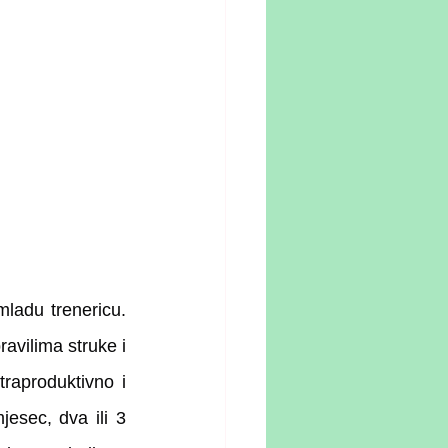
ladu trenericu. 
vilima struke i 
aproduktivno i 
esec, dva ili 3 