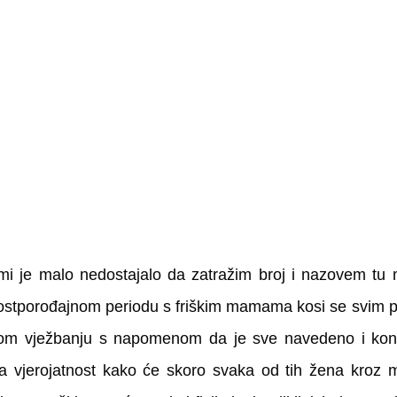
mi je malo nedostajalo da zatražim broj i nazovem tu m
ostporođajnom periodu s friškim mamama kosi se svim pra
om vježbanju s napomenom da je sve navedeno i kontr
a vjerojatnost kako će skoro svaka od tih žena kroz mj