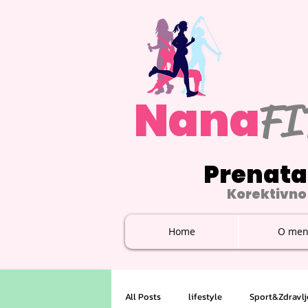
Nana
FI
Prenata
Korektivno 
Home
O men
All Posts
lifestyle
Sport&Zdravlj