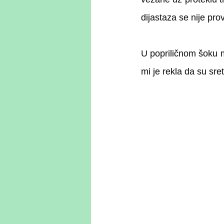
U popriličnom šoku m
mi je rekla da su sre