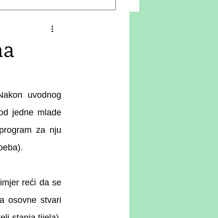
ma
Nakon uvodnog 
od jedne mlade 
 program za nju 
beba). 
mjer reći da se 
a osovne stvari 
 stanja tijela), 