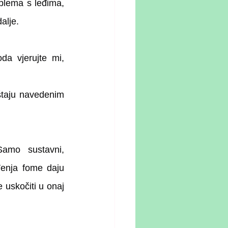
oblema s leđima, 
alje.
a vjerujte mi, 
štaju navedenim 
amo sustavni, 
enja fome daju 
 uskočiti u onaj 