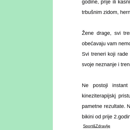
godine, prije ili kas
trbušnim zidom, hern
Žene drage, svi tre
obećavaju vam nemo
Svi treneri koji rad
svoje neznanje i trene
Ne postoji instan
kineziterapijskj pr
pametne rezultate. Ne
bikini od prije 2.godi
Sport&Zdravlje