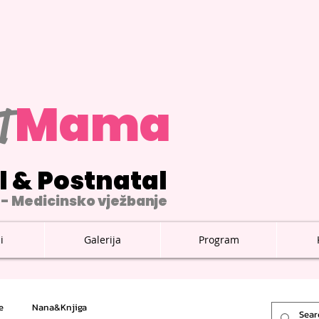
M
ama
T
l & Postnatal
- Medicinsko vježbanje
i
Galerija
Program
e
Nana&Knjiga