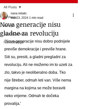
All Posts
nana milatic
All Posts
Mar 23, 2024
1 min read
Nove generacije nisu
lifestyle
gladne za revoluciju
Sport&Zdravlje
‘Nove generacije nisu dobro podnijele 
Nana&Knjiga
previše demokracije i previše hrane. 
Siti su, presiti, a gladni pregladni za 
revoluciju. Ali ne možemo im to uzeti za 
zlo, takvo je neoliberalno doba. Tko 
nije štreber, odmah leti van. Više nema 
margina na kojima se može boraviti 
neko vrijeme. Odmah te dočeka 
provalija.’