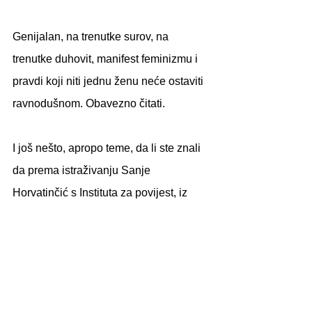
Genijalan, na trenutke surov, na 
trenutke duhovit, manifest feminizmu i 
pravdi koji niti jednu ženu neće ostaviti 
ravnodušnom. Obavezno čitati.
I još nešto, apropo teme, da li ste znali 
da prema istraživanju Sanje 
Horvatinčić s Instituta za povijest, iz 
2015.g., od tristo (!) spomenika u gradu 
Zagrebu, u čast ženama podignuto je 
samo devet koji nose prezimena 
stvarnih osoba?! Svi ostali su u 
spomen nekakvim neodređenim 