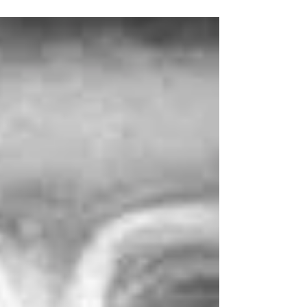
nepotrebno primati sve k srcu sve tako snažno, ali
eto, koliko god se trudili 'raditi na sebi', protiv one
prave sebe vrlo često ne možemo. Danas sam čula
jednu divnu rečenicu jedne moje postnatalne
mame, ponavljačice (jer ovo joj je druga bebica),
rekla mi je-hvala ti što si me naučila izboriti se za
sebe. Nisu nas to učile mame i bake,