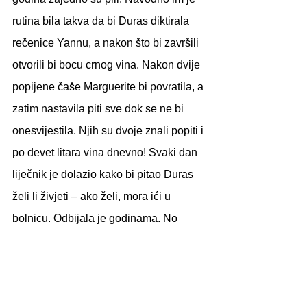
rutina bila takva da bi Duras diktirala 
rečenice Yannu, a nakon što bi završili 
otvorili bi bocu crnog vina. Nakon dvije 
popijene čaše Marguerite bi povratila, a 
zatim nastavila piti sve dok se ne bi 
onesvijestila. Njih su dvoje znali popiti i 
po devet litara vina dnevno! Svaki dan 
liječnik je dolazio kako bi pitao Duras 
želi li živjeti – ako želi, mora ići u 
bolnicu. Odbijala je godinama. No 
počela je pisati “Ljubavnika” i Yann ju 
je nagovorio da 1982. godine ode na 
liječenje kako bi mogla dovršiti roman. 
Pristala je i dvije godine kasnije 