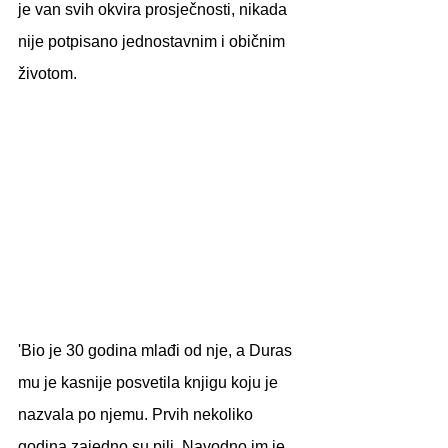
je van svih okvira prosječnosti, nikada 
nije potpisano jednostavnim i običnim 
životom.
'Bio je 30 godina mlađi od nje, a Duras 
mu je kasnije posvetila knjigu koju je 
nazvala po njemu. Prvih nekoliko 
godina zajedno su pili. Navodno im je 