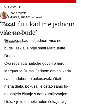
All Posts
nana milatic
All Posts
Apr 29, 2024
2 min read
"Pisat ću i kad me jednom
lifestyle
više ne bude"
Sport&Zdravlje
"Pisat ću i kad me jednom više ne 
Nana&Knjiga
bude", rekla je prije smrti Marguerite 
Duras.
Ova rečenica najbolje govori o heroini 
Marguerite Duras. Jednom davno, kada 
sam nadobudno pokušavala čitati 
njena djela, pokušaj je ostao samo to-
neuspjelo čitanje s nerazumijevanjem. 
Dokaz je to da neki autori čekaju tvoje 