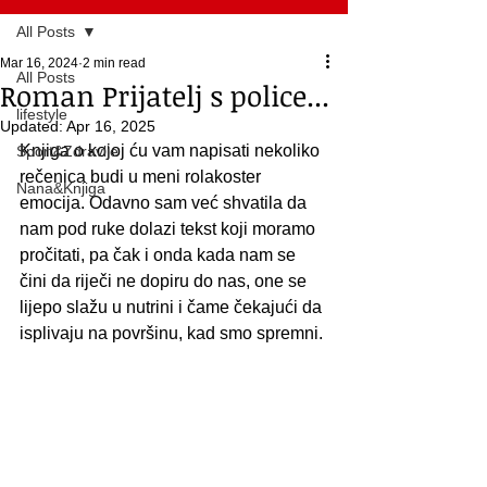
All Posts
Mar 16, 2024
2 min read
All Posts
Roman Prijatelj s police...
lifestyle
Updated:
Apr 16, 2025
Knjiga o kojoj ću vam napisati nekoliko 
Sport&Zdravlje
rečenica budi u meni rolakoster 
Nana&Knjiga
emocija. Odavno sam već shvatila da 
nam pod ruke dolazi tekst koji moramo 
pročitati, pa čak i onda kada nam se 
čini da riječi ne dopiru do nas, one se 
lijepo slažu u nutrini i čame čekajući da 
isplivaju na površinu, kad smo spremni.