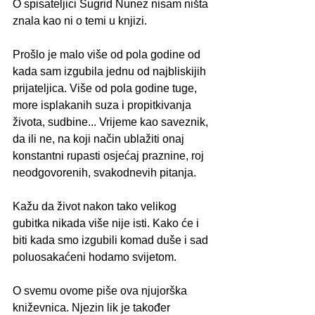
O spisateljici Sugrid Nunez nisam ništa 
znala kao ni o temi u knjizi.
Prošlo je malo više od pola godine od 
kada sam izgubila jednu od najbliskijih 
prijateljica. Više od pola godine tuge, 
more isplakanih suza i propitkivanja 
života, sudbine... Vrijeme kao saveznik, 
da ili ne, na koji način ublažiti onaj 
konstantni rupasti osjećaj praznine, roj 
neodgovorenih, svakodnevih pitanja. 
Kažu da život nakon tako velikog 
gubitka nikada više nije isti. Kako će i 
biti kada smo izgubili komad duše i sad 
poluosakaćeni hodamo svijetom.
O svemu ovome piše ova njujorška 
kniževnica. Njezin lik je također 