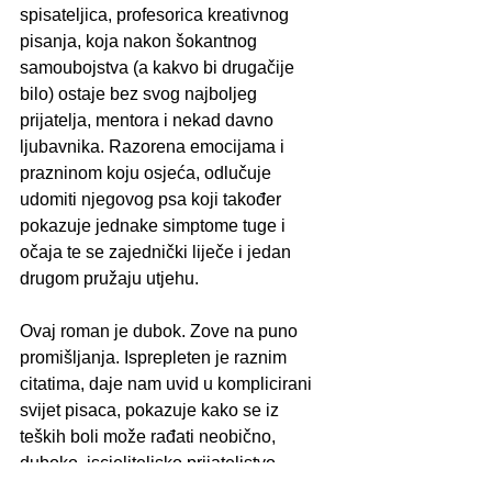
spisateljica, profesorica kreativnog 
pisanja, koja nakon šokantnog 
samoubojstva (a kakvo bi drugačije 
bilo) ostaje bez svog najboljeg 
prijatelja, mentora i nekad davno 
ljubavnika. Razorena emocijama i 
prazninom koju osjeća, odlučuje 
udomiti njegovog psa koji također 
pokazuje jednake simptome tuge i 
očaja te se zajednički liječe i jedan 
drugom pružaju utjehu.
Ovaj roman je dubok. Zove na puno 
promišljanja. Isprepleten je raznim 
citatima, daje nam uvid u komplicirani 
svijet pisaca, pokazuje kako se iz 
teških boli može rađati neobično, 
duboko, iscjeliteljsko prijateljstvo.