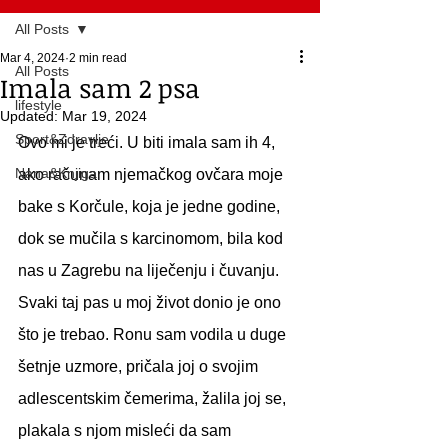
All Posts
Mar 4, 2024
2 min read
All Posts
Imala sam 2 psa
lifestyle
Updated:
Mar 19, 2024
Sport&Zdravlje
Ovo mi je treći. U biti imala sam ih 4, 
Nana&Knjiga
ako računam njemačkog ovčara moje 
bake s Korčule, koja je jedne godine, 
dok se mučila s karcinomom, bila kod 
nas u Zagrebu na liječenju i čuvanju. 
Svaki taj pas u moj život donio je ono 
što je trebao. Ronu sam vodila u duge 
šetnje uzmore, pričala joj o svojim 
adlescentskim čemerima, žalila joj se, 
plakala s njom misleći da sam 