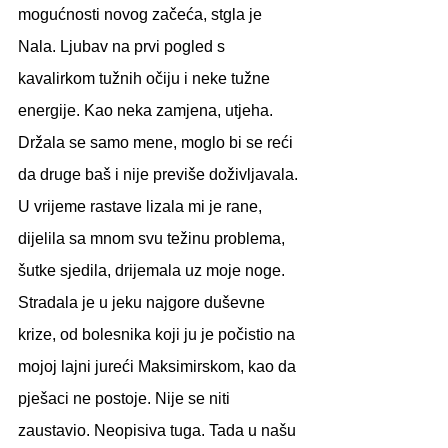
mogućnosti novog začeća, stgla je 
Nala. Ljubav na prvi pogled s 
kavalirkom tužnih očiju i neke tužne 
energije. Kao neka zamjena, utjeha. 
Držala se samo mene, moglo bi se reći 
da druge baš i nije previše doživljavala. 
U vrijeme rastave lizala mi je rane, 
dijelila sa mnom svu težinu problema, 
šutke sjedila, drijemala uz moje noge. 
Stradala je u jeku najgore duševne 
krize, od bolesnika koji ju je počistio na 
mojoj lajni jureći Maksimirskom, kao da 
pješaci ne postoje. Nije se niti 
zaustavio. Neopisiva tuga. Tada u našu 