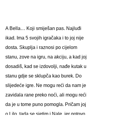
A Bella… Koji smiješan pas. Najluđi 
ikad. Ima 5 svojih igračaka i to joj nije 
dosta. Skuplja i raznosi po cijelom 
stanu, zove na igru, na akciju, a kad joj 
dosadiš, kad se izdovolji, nađe kutak u 
stanu gdje se sklupča kao burek. Do 
slijedeće igre. Ne mogu reći da nam je 
zavidala rane preko noći, ali mogu reći 
da je u tome puno pomogla. Pričam joj 
o Lilo, tada se sjetim i Nale, jer gotovo 
da su identične, smeđe bijele kavalirke, 
samo što Bella ima iskričave oči, u 