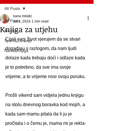
All Posts
nana milatic
All Posts
Jul 1, 2024
1 min read
Knjiga za utjehu
lifestyle
Cijeli svoj život vjerujem da se stvari 
Sport&Zdravlje
događaju s razlogom, da nam ljudi 
Nana&Knjiga
dolaze kada trebaju doći i odlaze kada 
je to potrebno, da sve ima svoje 
vrijeme, a to vrijeme nosi svoju poruku.
Prošli vikend sam vidjela jednu knjigu 
na stolu dnevnog boravka kod mojih, a 
kada sam mamu pitala da li ju je 
pročitala i o čemu je, mama mi je rekla-