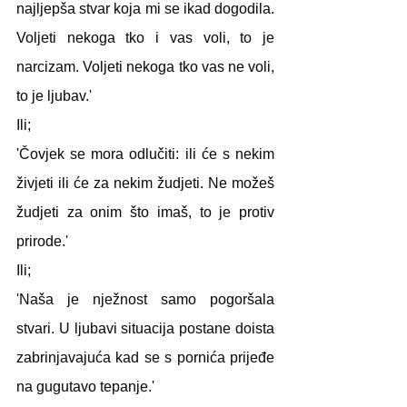
najljepša stvar koja mi se ikad dogodila. 
Voljeti nekoga tko i vas voli, to je 
narcizam. Voljeti nekoga tko vas ne voli, 
to je ljubav.'
Ili;
'Čovjek se mora odlučiti: ili će s nekim 
živjeti ili će za nekim žudjeti. Ne možeš 
žudjeti za onim što imaš, to je protiv 
prirode.'
Ili;
'Naša je nježnost samo pogoršala 
stvari. U ljubavi situacija postane doista 
zabrinjavajuća kad se s pornića prijeđe 
na gugutavo tepanje.'