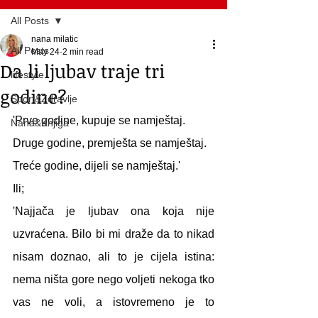
All Posts
nana milatic
All Posts
May 24
2 min read
Da li ljubav traje tri
lifestyle
godine?
Sport&Zdravlje
'Prve godine, kupuje se namještaj.
Nana&Knjiga
Druge godine, premješta se namještaj.
Treće godine, dijeli se namještaj.'
Ili;
'Najjača je ljubav ona koja nije 
uzvraćena. Bilo bi mi draže da to nikad 
nisam doznao, ali to je cijela istina: 
nema ništa gore nego voljeti nekoga tko 
vas ne voli, a istovremeno je to 