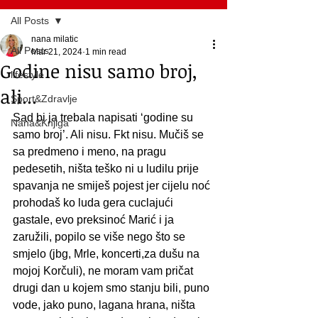
All Posts
nana milatic
All Posts
Mar 21, 2024
1 min read
Godine nisu samo broj,
lifestyle
ali...
Sport&Zdravlje
Sad bi ja trebala napisati ‘godine su 
Nana&Knjiga
samo broj’. Ali nisu. Fkt nisu. Mučiš se 
sa predmeno i meno, na pragu 
pedesetih, ništa teško ni u ludilu prije 
spavanja ne smiješ pojest jer cijelu noć 
prohodaš ko luda gera cuclajući 
gastale, evo preksinoć Marić i ja 
zaružili, popilo se više nego što se 
smjelo (jbg, Mrle, koncerti,za dušu na 
mojoj Korčuli), ne moram vam pričat 
drugi dan u kojem smo stanju bili, puno 
vode, jako puno, lagana hrana, ništa 