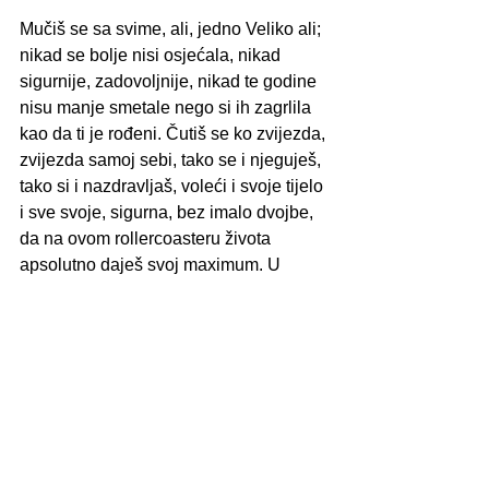
Mučiš se sa svime, ali, jedno Veliko ali;
nikad se bolje nisi osjećala, nikad 
sigurnije, zadovoljnije, nikad te godine 
nisu manje smetale nego si ih zagrlila 
kao da ti je rođeni. Čutiš se ko zvijezda, 
zvijezda samoj sebi, tako se i njeguješ, 
tako si i nazdravljaš, voleći i svoje tijelo 
i sve svoje, sigurna, bez imalo dvojbe, 
da na ovom rollercoasteru života 
apsolutno daješ svoj maximum. U 
svakom pogledu.
lifestyle
See All