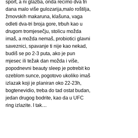
sport, a ni glazba, onda recimo dva tri 
dana malo više gulozarija,malo roštilja, 
žrnovskih makaruna, klašuna, vaga 
odleti dva-tri broja gore, trbuh kao u 
drugom tromjesečju, stolicu možda 
imaš, a možda nemaš, probiotici glavni 
saveznici, spavanje ti nije kao nekad, 
budiš se po 2-3 puta, ako je pun 
mjesec ili težak dan možda i više, 
popodnevni beauty sleep je potrebit ko 
ozeblom sunce, pogotovo ukoliko imaš 
izlazak koji je planiran oko 22-23h, 
bogtenevidio, treba do tad ostat budan, 
jedan drugog bodrite, kao da u UFC 
ring izlazite. I tak…