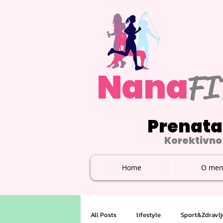
Nana
FI
Prenata
Korektivno 
Home
O men
All Posts
lifestyle
Sport&Zdravlj