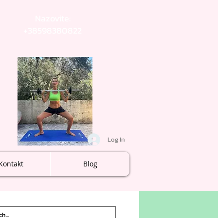
Nazovite:
+38598380822
Log In
Kontakt
Blog