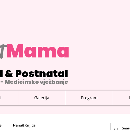
M
ama
T
l & Postnatal
- Medicinsko vježbanje
i
Galerija
Program
e
Nana&Knjiga