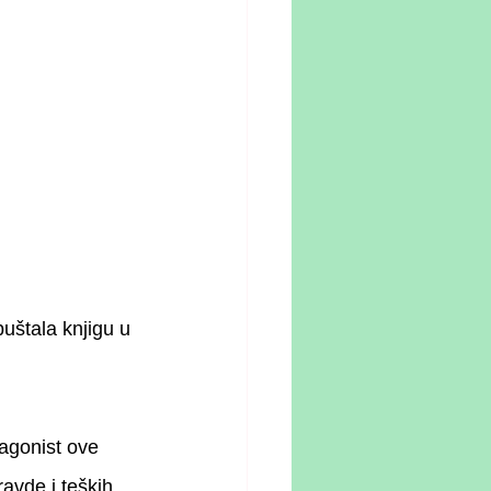
uštala knjigu u 
agonist ove 
avde i teških 