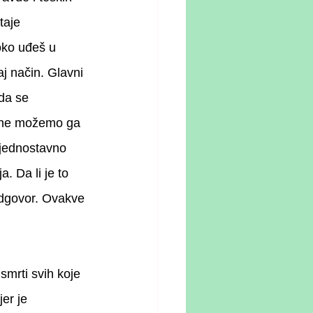
taje 
oko uđeš u 
j način. Glavni 
 da se 
, ne možemo ga 
 jednostavno 
. Da li je to 
odgovor. Ovakve 
smrti svih koje 
er je 