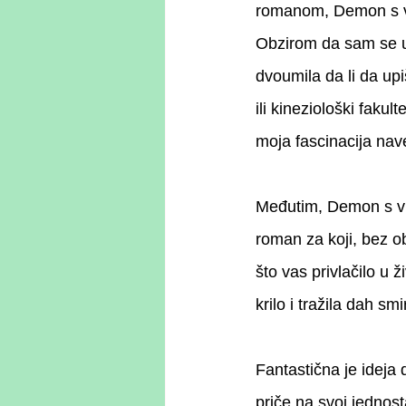
romanom, Demon s v
Obzirom da sam se 
dvoumila da li da upi
ili kineziološki fakult
moja fascinacija na
Međutim, Demon s vu
roman za koji, bez ob
što vas privlačilo u 
krilo i tražila dah s
Fantastična je ideja
priče na svoj jednost