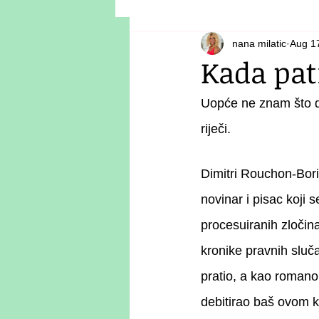
nana milatic
Aug 1
Kada pat
Uopće ne znam što d
riječi.
Dimitri Rouchon-Bori
novinar i pisac koji 
procesuiranih zločina
kronike pravnih sluča
pratio, a kao romano
debitirao baš ovom k