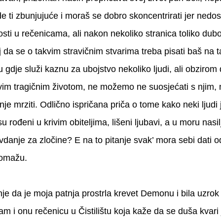
de ti zbunjujuće i moraš se dobro skoncentrirati jer nedos
nosti u rečenicama, ali nakon nekoliko stranica toliko dub
 da se o takvim stravičnim stvarima treba pisati baš na ta
ru gdje služi kaznu za ubojstvo nekoliko ljudi, ali obzirom
im tragičnim životom, ne možemo ne suosjećati s njim
je mrziti. Odlično ispričana priča o tome kako neki ljudi
rođeni u krivim obiteljima, lišeni ljubavi, a u moru nasilja
avdanje za zločine? E na to pitanje svak’ mora sebi dati 
pomažu.
e da je moja patnja prostrla krevet Demonu i bila uzrok 
m i onu rečenicu u Čistilištu koja kaže da se duša kvari j