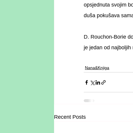
opsjednuta svojim bo
duša pokušava sama iz
D. Rouchon-Borie dob
je jedan od najbolji
Nana&Knjiga
Recent Posts