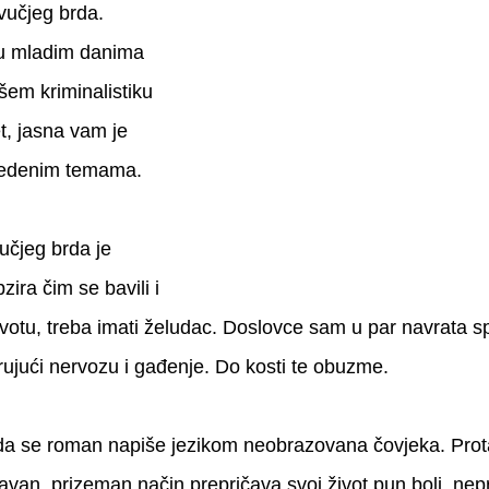
učjeg brda. 
u mladim danima 
šem kriminalistiku 
et, jasna vam je 
vedenim temama. 
čjeg brda je 
zira čim se bavili i 
životu, treba imati želudac. Doslovce sam u par navrata sp
mirujući nervozu i gađenje. Do kosti te obuzme.
 da se roman napiše jezikom neobrazovana čovjeka. Prot
avan, prizeman način prepričava svoj život pun boli, nepr