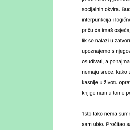
socijalnih okvira. Bu
interpunkcija i logič
priču da imaš osjećaj
lik se nalazi u zatvo
upoznajemo s njegov
osuđivati, a ponajman
nemaju sreće, kako su 
kasnije u životu opr
knjige nam u tome 
‘Isto tako nema sumnj
sam ubio. Pročitao sa